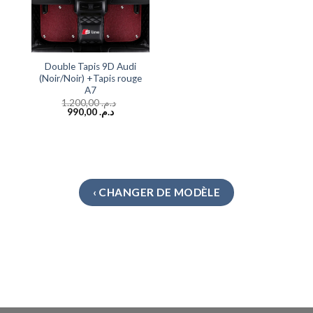
Double Tapis 9D Audi
(Noir/Noir) +Tapis rouge
A7
1.200,00
د.م.
990,00
د.م.
‹ CHANGER DE MODÈLE