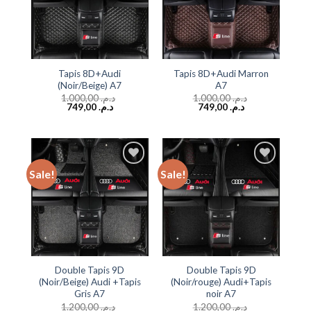
Tapis 8D+Audi
Tapis 8D+Audi Marron
(Noir/Beige) A7
A7
1.000,00
د.م.
1.000,00
د.م.
749,00
د.م.
749,00
د.م.
Sale!
Sale!
Add to
Add to
wishlist
wishlist
Double Tapis 9D
Double Tapis 9D
(Noir/Beige) Audi +Tapis
(Noir/rouge) Audi+Tapis
Gris A7
noir A7
1.200,00
د.م.
1.200,00
د.م.