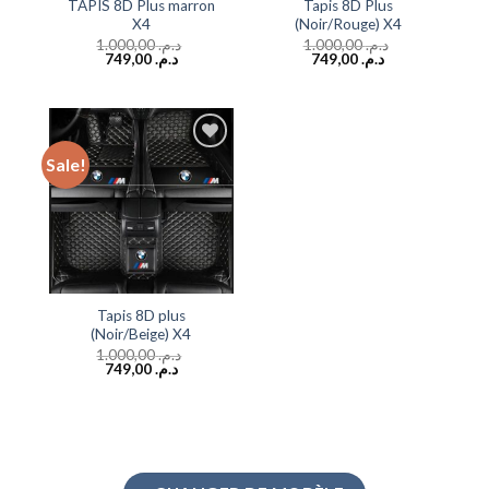
TAPIS 8D Plus marron
Tapis 8D Plus
X4
(Noir/Rouge) X4
1.000,00
د.م.
1.000,00
د.م.
749,00
د.م.
749,00
د.م.
Sale!
Add to
wishlist
Tapis 8D plus
(Noir/Beige) X4
1.000,00
د.م.
749,00
د.م.