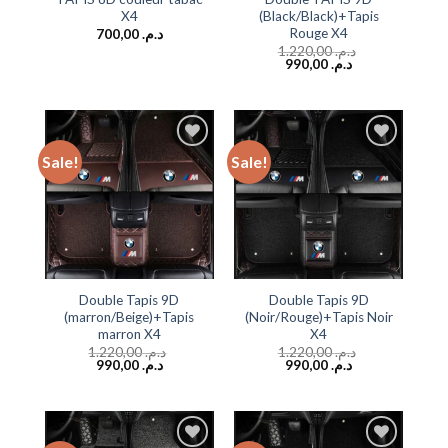
X4
(Black/Black)+Tapis
Rouge X4
700,00
د.م.
1.220,00
د.م.
990,00
د.م.
Sale!
Sale!
Add to
Add to
wishlist
wishlist
Double Tapis 9D
Double Tapis 9D
(marron/Beige)+Tapis
(Noir/Rouge)+Tapis Noir
marron X4
X4
1.220,00
د.م.
1.220,00
د.م.
990,00
د.م.
990,00
د.م.