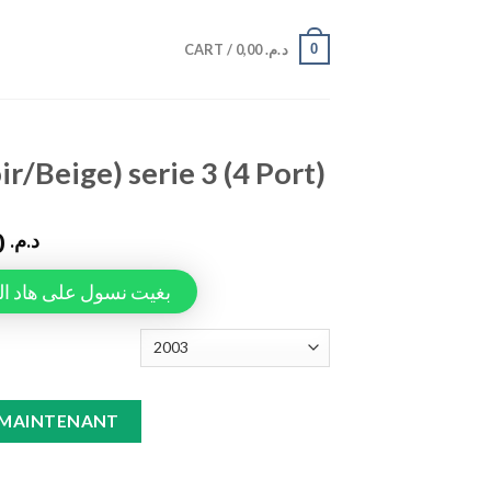
0
CART /
0,00
د.م.
ir/Beige) serie 3 (4 Port)
799,00
د.م.
Tapiauto، بغيت نسول على هاد المنتج
 3 (4 Port) quantity
 MAINTENANT