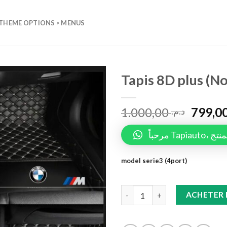
 THEME OPTIONS > MENUS
Tapis 8D plus (No
Add to
1.000,00
wishlist
د.م.
مرحباً 
model serie3 (4port)
Tapis 8D plus (Noir/Beige) serie
ACHETER