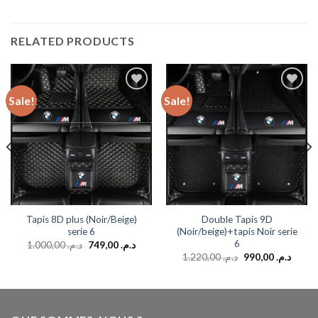
RELATED PRODUCTS
Sale!
Sale!
Add to
Add to
wishlist
wishlist
Tapis 8D plus (Noir/Beige)
Double Tapis 9D
serie 6
(Noir/beige)+tapis Noir serie
6
1.000,00
د.م.
749,00
د.م.
1.220,00
د.م.
990,00
د.م.