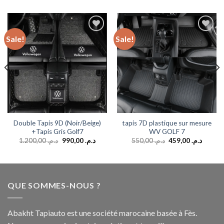
Sale!
Sale!
Add to
Add to
wishlist
wishlist
Double Tapis 9D (Noir/Beige)
tapis 7D plastique sur mesure
+Tapis Gris Golf7
WV GOLF 7
1.200,00
د.م.
990,00
د.م.
550,00
د.م.
459,00
د.م.
QUE SOMMES-NOUS ?
Abakht Tapiauto est une société marocaine basée à Fès.