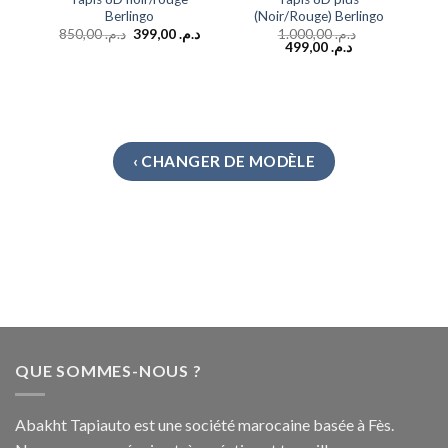
Berlingo
(Noir/Rouge) Berlingo
850,00
د.م.
399,00
د.م.
1.000,00
د.م.
499,00
د.م.
‹ CHANGER DE MODÈLE
QUE SOMMES-NOUS ?
Abakht Tapiauto est une société marocaine basée à Fès.