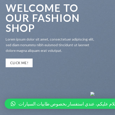
WELCOME TO
OUR FASHION
SHOP
Lorem ipsum dolor sit amet, consectetuer adipiscing elit,
sed diam nonummy nibh euismod tincidunt ut laoreet
dolore magna aliquam erat volutpat.
CLICK ME!
لام عليكم، عندي استفسار بخصوص طابيات السيارات
COPYRIGHT 2026 ©
SCREENDAY