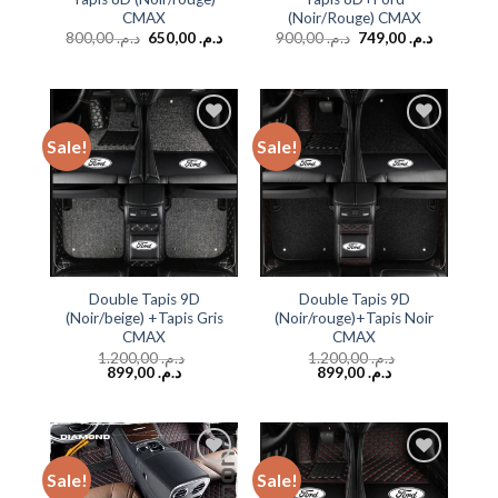
CMAX
(Noir/Rouge) CMAX
800,00
د.م.
650,00
د.م.
900,00
د.م.
749,00
د.م.
Sale!
Sale!
Add to
Add to
wishlist
wishlist
Double Tapis 9D
Double Tapis 9D
(Noir/beige) +Tapis Gris
(Noir/rouge)+Tapis Noir
CMAX
CMAX
1.200,00
د.م.
1.200,00
د.م.
899,00
د.م.
899,00
د.م.
Sale!
Sale!
Add to
Add to
wishlist
wishlist