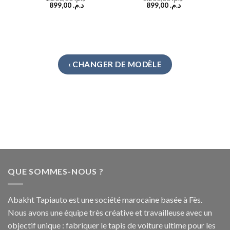
899,00
د.م.
899,00
د.م.
‹ CHANGER DE MODÈLE
QUE SOMMES-NOUS ?
Abakht Tapiauto est une société marocaine basée à Fès.
Nous avons une équipe très créative et travailleuse avec un
objectif unique : fabriquer le tapis de voiture ultime pour les