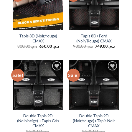
Tapis 8D (Noir/rouge)
Tapis 8D+Ford
CMAX
(Noir/Rouge) CMAX
800,00
د.م.
650,00
د.م.
900,00
د.م.
749,00
د.م.
Sale!
Sale!
Add to
Add to
wishlist
wishlist
Double Tapis 9D
Double Tapis 9D
(Noir/beige) +Tapis Gris
(Noir/rouge)+Tapis Noir
CMAX
CMAX
1.200,00
د.م.
1.200,00
د.م.