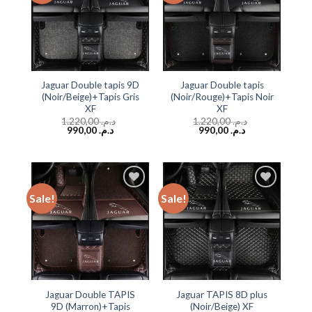
Jaguar Double tapis 9D
Jaguar Double tapis
(Noir/Beige)+Tapis Gris
(Noir/Rouge)+Tapis Noir
XF
XF
1.220,00
د.م.
1.220,00
د.م.
990,00
د.م.
990,00
د.م.
Sale!
Sale!
Add to
Add to
wishlist
wishlist
Jaguar Double TAPIS
Jaguar TAPIS 8D plus
9D (Marron)+Tapis
(Noir/Beige) XF