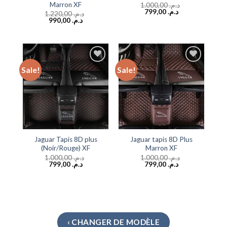
Marron XF
1.000,00
د.م.
799,00
د.م.
1.220,00
د.م.
990,00
د.م.
Sale!
Sale!
Add to
Add to
wishlist
wishlist
Jaguar Tapis 8D plus
Jaguar tapis 8D Plus
(Noir/Rouge) XF
Marron XF
1.000,00
د.م.
1.000,00
د.م.
799,00
د.م.
799,00
د.م.
‹ CHANGER DE MODÈLE