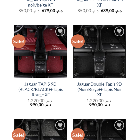
noir/beige XF
XF
850,00
د.م.
679,00
د.م.
850,00
د.م.
689,00
د.م.
Sale!
Sale!
Add to
Add to
wishlist
wishlist
Jaguar TAPIS 9D
Jaguar Double Tapis 9D
(BLACK/BLACK)+Tapis
(Noir/Beige)+Tapis Noir
Rouge XF
XF
1.220,00
د.م.
1.220,00
د.م.
990,00
د.م.
990,00
د.م.
Sale!
Sale!
Add to
Add to
wishlist
wishlist