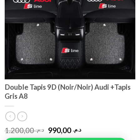
Double Tapis 9D (Noir/Noir) Audi +Tapis
Gris A8
1.200,00
990,00
د.م.
د.م.