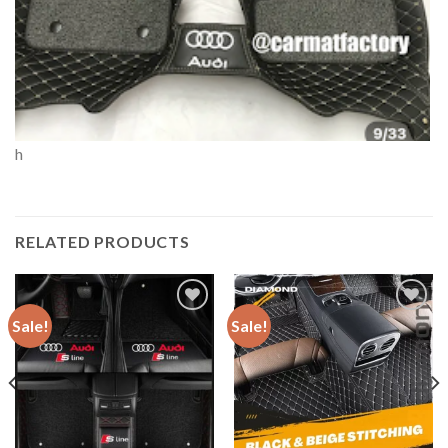
h
RELATED PRODUCTS
Sale!
Sale!
Add to
Add to
wishlist
wishlist