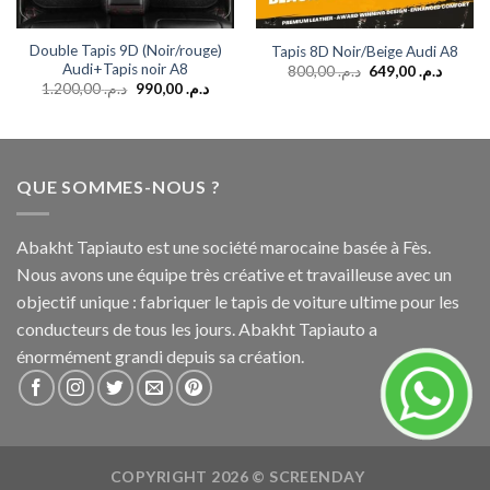
Double Tapis 9D (Noir/rouge)
Tapis 8D Noir/Beige Audi A8
Audi+Tapis noir A8
800,00
د.م.
649,00
د.م.
1.200,00
د.م.
990,00
د.م.
QUE SOMMES-NOUS ?
Abakht Tapiauto est une société marocaine basée à Fès.
Nous avons une équipe très créative et travailleuse avec un
objectif unique : fabriquer le tapis de voiture ultime pour les
conducteurs de tous les jours. Abakht Tapiauto a
énormément grandi depuis sa création.
COPYRIGHT 2026 ©
SCREENDAY