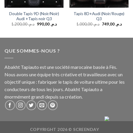
Double Tapis 9D (Noir/Noir)
Tapis 8D+Audi (Noir/Rouge)
Audi +Tapis noir Q3
Q3
1.200,00
د.م.
990,00
د.م.
1.000,00
د.م.
749,00
د.م.
QUE SOMMES-NOUS ?
Abakht Tapiauto est une société marocaine basée à Fès.
Nous avons une équipe très créative et travailleuse avec un
objectif unique : fabriquer le tapis de voiture ultime pour les
conducteurs de tous les jours. Abakht Tapiauto a
énormément grandi depuis sa création.
COPYRIGHT 2026 ©
SCREENDAY