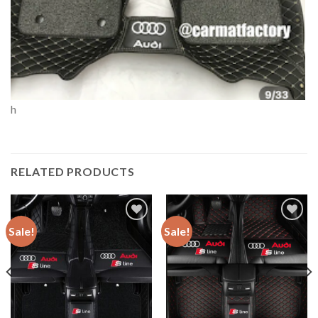
h
RELATED PRODUCTS
Sale!
Sale!
Add to
Add to
wishlist
wishlist