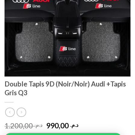
Double Tapis 9D (Noir/Noir) Audi +Tapis
Gris Q3
1.200,00
990,00
د.م.
د.م.