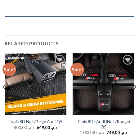
RELATED PRODUCTS
Sale!
Sale!
Add to
Add to
wishlist
wishlist
Tapis 8D+Audi (Noir/Rouge)
Tapis 8D Noir/Beige Audi Q5
Q5
800,00
د.م.
649,00
د.م.
1.000,00
د.م.
749,00
د.م.