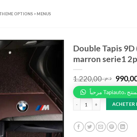
 THEME OPTIONS > MENUS
Double Tapis 9D
marron serie1 2p
Add to
wishlist
1.220,00
د.م.
مرحباً 
Double Tapis 9D (marron/Beige
ACHETER