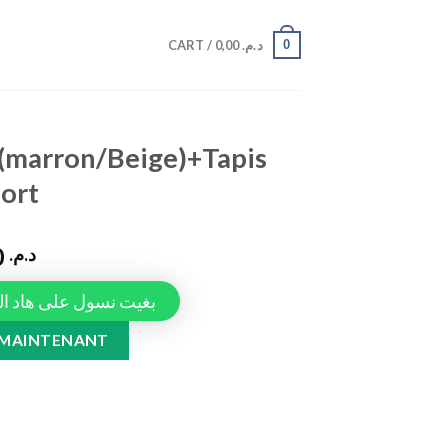
0
CART /
0,00
د.م.
 (marron/Beige)+Tapis
ort
990,00
د.م.
Tapiauto، بغيت نسول على هاد المنتج
)+Tapis marron serie1 2port quantity
 MAINTENANT