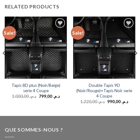
RELATED PRODUCTS
Sale!
Sale!
Add to
Add to
wishlist
wishlist
Tapis 8D plus (Noir/Beige)
Double Tapis 9D
serie 4 Coupe
(Noir/Rouge)+Tapis Noir serie
4 Coupe
1.000,00
د.م.
799,00
د.م.
1.220,00
د.م.
990,00
د.م.
QUE SOMMES-NOUS ?