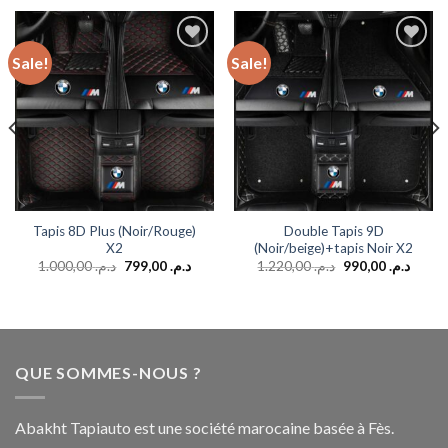
Sale!
Sale!
Add to
Add to
wishlist
wishlist
Tapis 8D Plus (Noir/Rouge)
Double Tapis 9D
X2
(Noir/beige)+tapis Noir X2
1.000,00
د.م.
799,00
د.م.
1.220,00
د.م.
990,00
د.م.
QUE SOMMES-NOUS ?
Abakht Tapiauto est une société marocaine basée à Fès.