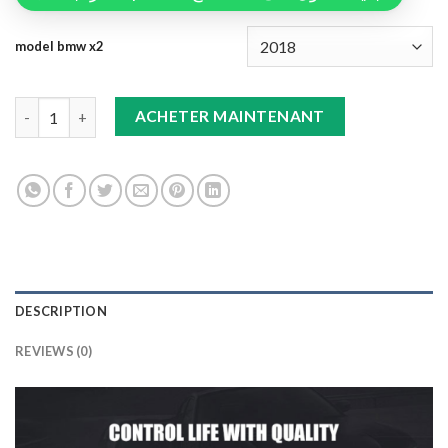
model bmw x2
Double Tapis 9D (Noir/beige)+tapis Gris X2 quantity
ACHETER MAINTENANT
DESCRIPTION
REVIEWS (0)