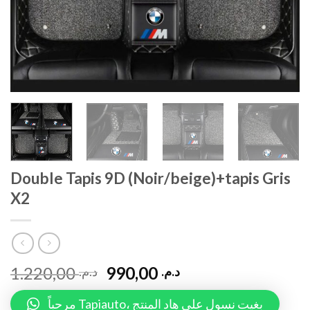
Double Tapis 9D (Noir/beige)+tapis Gris
X2
1.220,00
990,00
د.م.
د.م.
مرحباً Tapiauto، بغيت نسول على هاد المنتج