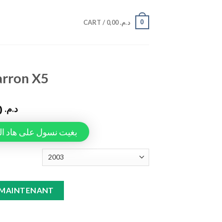
0
CART /
0,00
د.م.
arron X5
749,00
د.م.
Tapiauto، بغيت نسول على هاد المنتج
tity
 MAINTENANT