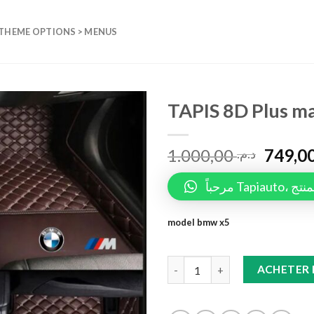
 THEME OPTIONS > MENUS
TAPIS 8D Plus m
Add to
1.000,00
wishlist
د.م.
مرحباً 
model bmw x5
TAPIS 8D Plus marron X5 quan
ACHETER