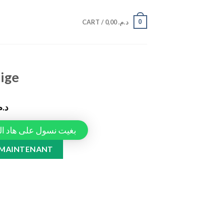
0
CART /
0,00
د.م.
ige
د..
Tapiauto، بغيت نسول على هاد المنتج
 MAINTENANT