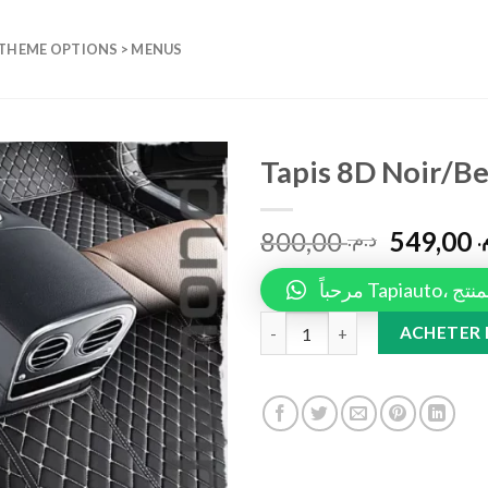
 THEME OPTIONS > MENUS
Tapis 8D Noir/Be
Add to
800,00
549,00
wishlist
م
د.م.
مرحباً 
Tapis 8D Noir/Beige quantity
ACHETER