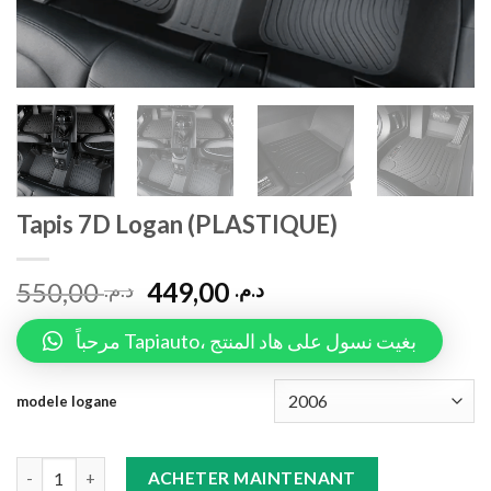
Tapis 7D Logan (PLASTIQUE)
550,00
449,00
د.م.
د.م.
مرحباً Tapiauto، بغيت نسول على هاد المنتج
modele logane
Tapis 7D Logan (PLASTIQUE) quantity
ACHETER MAINTENANT