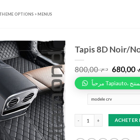
 THEME OPTIONS > MENUS
Tapis 8D Noir/N
Add to
800,00
680,00
wishlist
م
د.م.
مرحباً 
Tapis 8D Noir/Noir CRV quanti
ACHETER