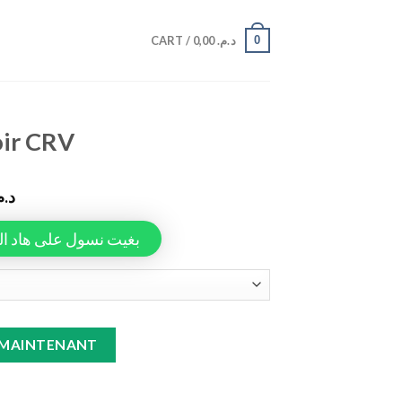
0
CART /
0,00
د.م.
oir CRV
د..
Tapiauto، بغيت نسول على هاد المنتج
ty
 MAINTENANT