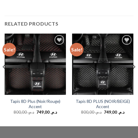
RELATED PRODUCTS
Sale!
Sale!
Add to
Add to
wishlist
wishlist
Tapis 8D Plus (Noir/Rouge)
Tapis 8D PLUS (NOIR/BEIGE)
Accent
Accent
800,00
د.م.
749,00
د.م.
800,00
د.م.
749,00
د.م.