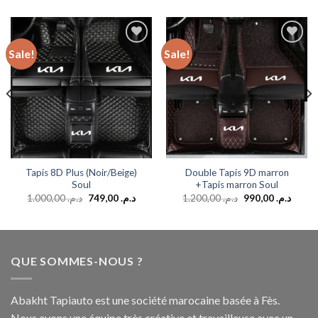
Sale!
Sale!
Add to
Add to
wishlist
wishlist
Tapis 8D Plus (Noir/Beige)
Double Tapis 9D marron
Soul
+Tapis marron Soul
1.000,00
د.م.
749,00
د.م.
1.200,00
د.م.
990,00
د.م.
QUE SOMMES-NOUS ?
Abakht Tapiauto est une société marocaine basée à Fès.
Nous avons une équipe très créative et travailleuse avec un