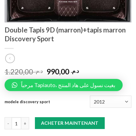
Double Tapis 9D (marron)+tapis marron
Discovery Sport
1.220,00
990,00
د.م.
د.م.
مرحباً Tapiauto، بغيت نسول على هاد المنتج
modele discovery sport
Double Tapis 9D (marron)+tapis marron Discovery Sport quanti
ACHETER MAINTENANT