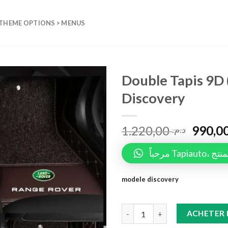
 THEME OPTIONS > MENUS
Double Tapis 9D
Discovery
Add to
wishlist
1.220,00
د.م.
مرحباً 
modele discovery
Double Tapis 9D (marron)+tapi
ACHETER