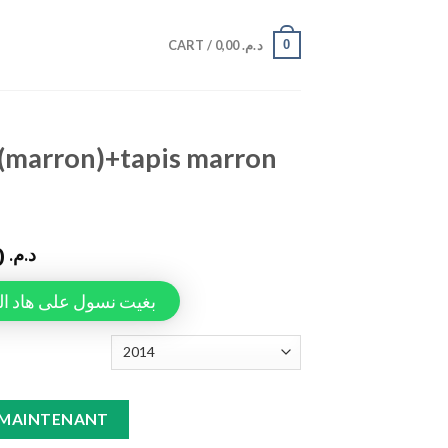
0
CART /
0,00
د.م.
 (marron)+tapis marron
990,00
د.م.
Tapiauto، بغيت نسول على هاد المنتج
s marron Discovery quantity
 MAINTENANT