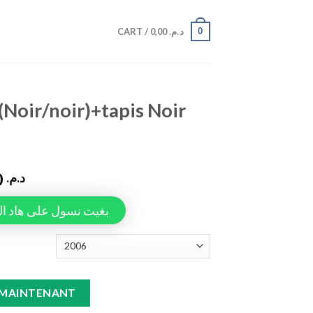
0
CART /
0,00
د.م.
(Noir/noir)+tapis Noir
990,00
د.م.
Tapiauto، بغيت نسول على هاد المنتج
pis Noir Sport quantity
 MAINTENANT