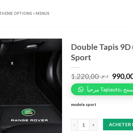
 THEME OPTIONS > MENUS
Double Tapis 9D 
Sport
Add to
wishlist
1.220,00
د.م.
مرحباً 
modele sport
Double Tapis 9D (Noir/noir)+ta
ACHETER