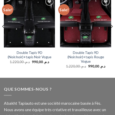
Sale!
Sale!
Add to
Add to
wishlist
wishlist
Double Tapis 9D
Double Tapis 9D
(Noir/noir)+tapis Noir Vogue
(Noir/noir)+tapis Rouge
Vogue
1.220,00
د.م.
990,00
د.م.
1.220,00
د.م.
990,00
د.م.
QUE SOMMES-NOUS ?
Abakht Tapiauto est une société marocaine basée à Fès.
Nous avons une équipe très créative et travailleuse avec un