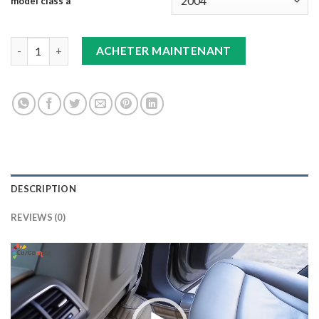
model class a
TAPIS 8D plus marron CLASS A quantity
ACHETER MAINTENANT
DESCRIPTION
REVIEWS (0)
Lecteur
vidéo