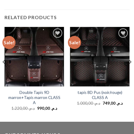
RELATED PRODUCTS
Sale!
Sale!
Add to
Add to
wishlist
wishlist
Double Tapis 9D
tapis 8D Pus (noir/rouge)
marron+Tapis marron CLASS
CLASS A
A
1.000,00
د.م.
749,00
د.م.
1.220,00
د.م.
990,00
د.م.