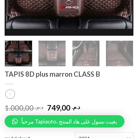
TAPIS 8D plus marron CLASS B
1.000,00
749,00
د.م.
د.م.
مرحباً Tapiauto، بغيت نسول على هاد المنتج