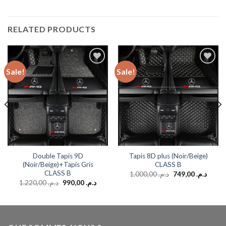
RELATED PRODUCTS
Sale!
Sale!
Add to
Add to
wishlist
wishlist
Double Tapis 9D
Tapis 8D plus (Noir/Beige)
(Noir/Beige)+Tapis Gris
CLASS B
CLASS B
1.000,00
د.م.
749,00
د.م.
1.220,00
د.م.
990,00
د.م.