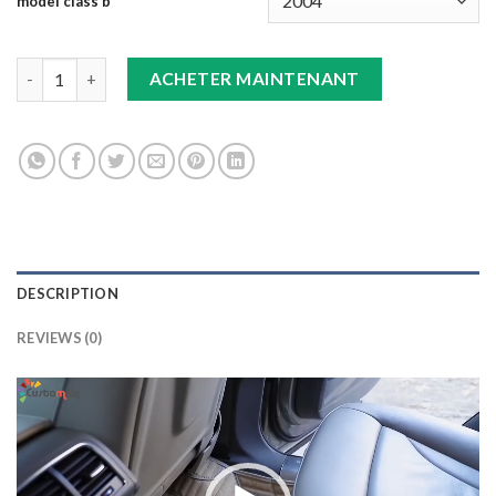
model class b
TAPIS 8D plus marron CLASS B quantity
ACHETER MAINTENANT
DESCRIPTION
REVIEWS (0)
Lecteur
vidéo