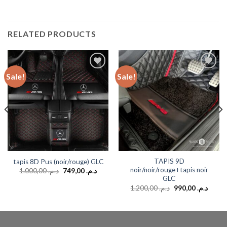
RELATED PRODUCTS
Sale!
Sale!
Add to
Add to
wishlist
wishlist
TAPIS 9D
tapis 8D Pus (noir/rouge) GLC
noir/noir/rouge+tapis noir
1.000,00
د.م.
749,00
د.م.
GLC
1.200,00
د.م.
990,00
د.م.