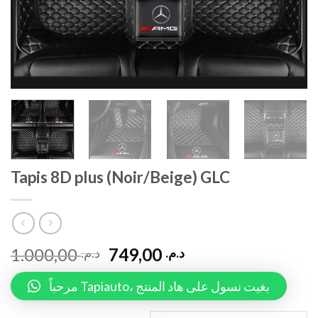
Tapis 8D plus (Noir/Beige) GLC
1.000,00
749,00
د.م.
د.م.
مرحباً Tapiauto، بغيت نسول على هاد المنتج