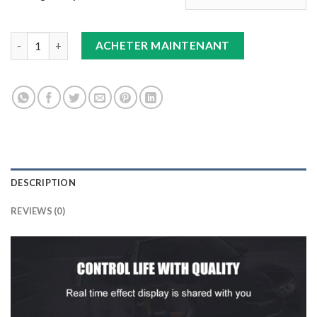
TAPIS 9D noir/noir/rouge+tapis noir GLE COUPE quantity
ACHETER MAINTENANT
DESCRIPTION
REVIEWS (0)