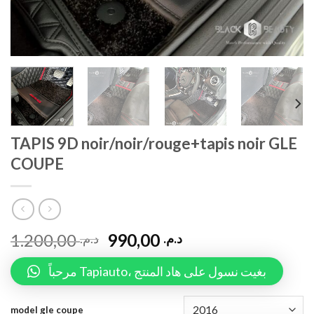
TAPIS 9D noir/noir/rouge+tapis noir GLE
COUPE
1.200,00
990,00
د.م.
د.م.
مرحباً Tapiauto، بغيت نسول على هاد المنتج
model gle coupe