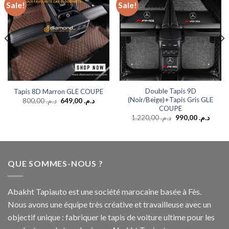
Sale!
Sale!
Add to
Add to
wishlist
wishlist
Double Tapis 9D
Tapis 8D Marron GLE COUPE
(Noir/Beige)+Tapis Gris GLE
800,00
د.م.
649,00
د.م.
COUPE
1.220,00
د.م.
990,00
د.م.
QUE SOMMES-NOUS ?
Abakht Tapiauto est une société marocaine basée à Fès.
Nous avons une équipe très créative et travailleuse avec un
objectif unique : fabriquer le tapis de voiture ultime pour les