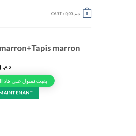
0
CART /
0,00
د.م.
 marron+Tapis marron
990,00
د.م.
Tapiauto، بغيت نسول على هاد المنتج
 marron quantity
 MAINTENANT