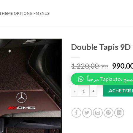
 THEME OPTIONS > MENUS
Double Tapis 9D
Add to
1.220,00
wishlist
د.م.
مرحباً 
Double Tapis 9D marron+Tapis
ACHETER