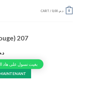
0
CART /
0,00
د.م.
Rouge) 207
د..
Tapiauto، بغيت نسول على هاد المنتج
ntity
 MAINTENANT