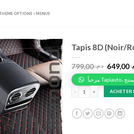
 THEME OPTIONS > MENUS
Tapis 8D (Noir/
Add to
799,00
649,00
wishlist
م
د.م.
مرحباً 
Tapis 8D (Noir/Rouge) 207 qua
ACHETER