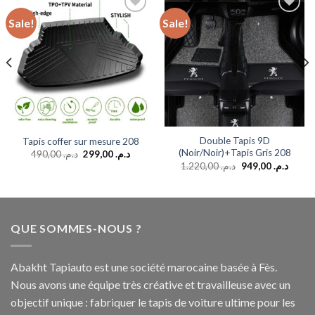
Sale!
Sale!
Add to
Add to
wishlist
wishlist
Double Tapis 9D
Tapis coffer sur mesure 208
(Noir/Noir)+Tapis Gris 208
490,00
د.م.
299,00
د.م.
1.220,00
د.م.
949,00
د.م.
QUE SOMMES-NOUS ?
Abakht Tapiauto est une société marocaine basée à Fès.
Nous avons une équipe très créative et travailleuse avec un
objectif unique : fabriquer le tapis de voiture ultime pour les