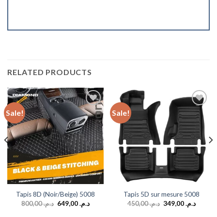
RELATED PRODUCTS
Sale!
Sale!
Add to
Add to
wishlist
wishlist
Tapis 8D (Noir/Beige) 5008
Tapis 5D sur mesure 5008
800,00
د.م.
649,00
د.م.
450,00
د.م.
349,00
د.م.