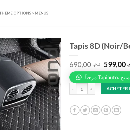
 THEME OPTIONS > MENUS
Tapis 8D (Noir/B
Add to
690,00
599,00
wishlist
م
د.م.
مرحباً 
Tapis 8D (Noir/Beige) quantity
ACHETER