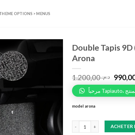
 THEME OPTIONS > MENUS
Double Tapis 9D 
Arona
Add to
wishlist
1.200,00
د.م.
مرحباً 
model arona
Double Tapis 9D (Noir/Noir) +T
ACHETER