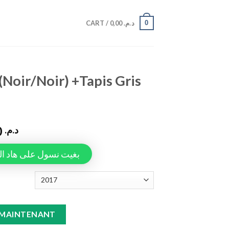
0
CART /
0,00
د.م.
(Noir/Noir) +Tapis Gris
990,00
د.م.
Tapiauto، بغيت نسول على هاد المنتج
apis Gris Arona quantity
 MAINTENANT