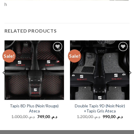
h
RELATED PRODUCTS
Sale!
Sale!
Add to
Add to
wishlist
wishlist
Tapis 8D Plus (Noir/Rouge)
Double Tapis 9D (Noir/Noir)
Ateca
+Tapis Gris Ateca
1.000,00
د.م.
749,00
د.م.
1.200,00
د.م.
990,00
د.م.