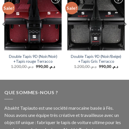
Sale!
Sale!
Add to
Add to
wishlist
wishlist
Double Tapis 9D (Noir/Noir)
Double Tapis 9D (Noir/Beige)
+Tapis rouge Terracco
+Tapis Gris Terracco
1.200,00
د.م.
990,00
د.م.
1.200,00
د.م.
990,00
د.م.
QUE SOMMES-NOUS ?
Abakht Tapiauto est une société marocaine basée à Fès.
Nous avons une équipe très créative et travailleuse avec un
objectif unique : fabriquer le tapis de voiture ultime pour les