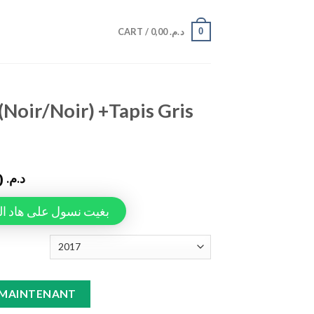
0
CART /
0,00
د.م.
(Noir/Noir) +Tapis Gris
990,00
د.م.
Tapiauto، بغيت نسول على هاد المنتج
apis Gris Kamiq quantity
 MAINTENANT