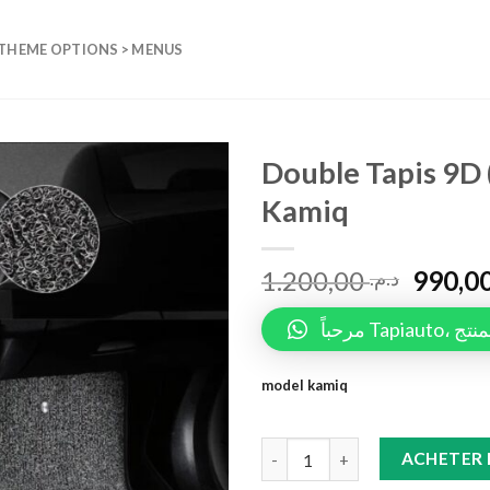
 THEME OPTIONS > MENUS
Double Tapis 9D 
Kamiq
Add to
wishlist
1.200,00
د.م.
مرحباً 
model kamiq
Double Tapis 9D (Noir/Noir) +T
ACHETER