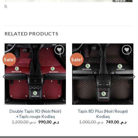
h
RELATED PRODUCTS
Sale!
Sale!
Add to
Add to
wishlist
wishlist
Double Tapis 9D (Noir/Noir)
Tapis 8D Plus (Noir/Rouge)
+Tapis rouge Kodiaq
Kodiaq
1.200,00
د.م.
990,00
د.م.
1.000,00
د.م.
749,00
د.م.