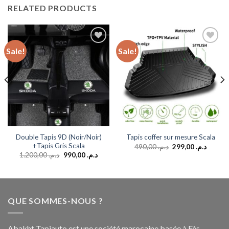
RELATED PRODUCTS
Sale!
Sale!
Add to
Add to
wishlist
wishlist
Double Tapis 9D (Noir/Noir)
Tapis coffer sur mesure Scala
+Tapis Gris Scala
490,00
د.م.
299,00
د.م.
1.200,00
د.م.
990,00
د.م.
QUE SOMMES-NOUS ?
Abakht Tapiauto est une société marocaine basée à Fès.