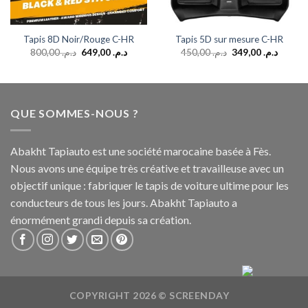
Tapis 8D Noir/Rouge C-HR
Tapis 5D sur mesure C-HR
800,00
د.م.
649,00
د.م.
450,00
د.م.
349,00
د.م.
QUE SOMMES-NOUS ?
Abakht Tapiauto est une société marocaine basée à Fès.
Nous avons une équipe très créative et travailleuse avec un
objectif unique : fabriquer le tapis de voiture ultime pour les
conducteurs de tous les jours. Abakht Tapiauto a
énormément grandi depuis sa création.
COPYRIGHT 2026 ©
SCREENDAY