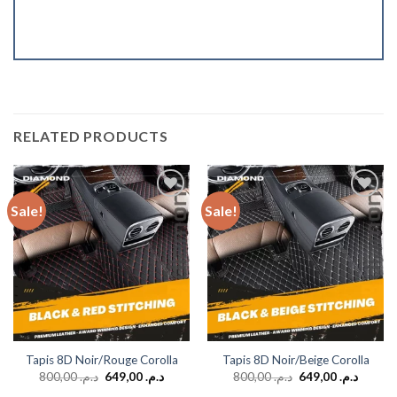
RELATED PRODUCTS
Sale!
Sale!
Add to
Add to
wishlist
wishlist
Tapis 8D Noir/Rouge Corolla
Tapis 8D Noir/Beige Corolla
800,00
د.م.
649,00
د.م.
800,00
د.م.
649,00
د.م.