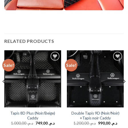
RELATED PRODUCTS
Sale!
Sale!
Add to
Add to
wishlist
wishlist
Tapis 8D Plus (Noir/Beige)
Double Tapis 9D (Noir/Noir)
Caddy
+Tapis noir Caddy
1.000,00
د.م.
749,00
د.م.
1.200,00
د.م.
990,00
د.م.