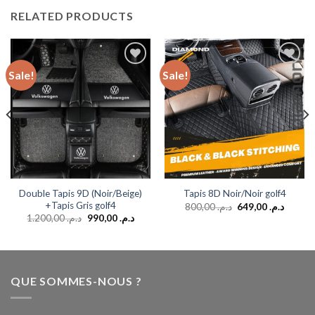
RELATED PRODUCTS
Sale!
Sale!
Add to
Add to
wishlist
wishlist
Double Tapis 9D (Noir/Beige)
Tapis 8D Noir/Noir golf4
+Tapis Gris golf4
800,00
د.م.
649,00
د.م.
1.200,00
د.م.
990,00
د.م.
QUE SOMMES-NOUS ?