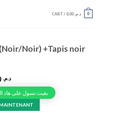
0
CART /
0,00
د.م.
(Noir/Noir) +Tapis noir
990,00
د.م.
Tapiauto، بغيت نسول على هاد المنتج
apis noir Golf8 quantity
 MAINTENANT