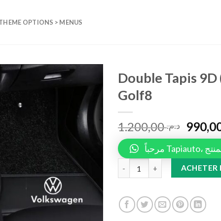
 THEME OPTIONS > MENUS
Double Tapis 9D 
Golf8
Add to
wishlist
1.200,00
د.م.
مرحباً 
Double Tapis 9D (Noir/Noir) +T
ACHETER