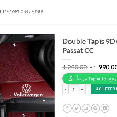
 THEME OPTIONS > MENUS
Double Tapis 9D 
Passat CC
Add to
wishlist
1.200,00
د.م.
مرحباً 
Double Tapis 9D (Noir/Noir) +
ACHETER