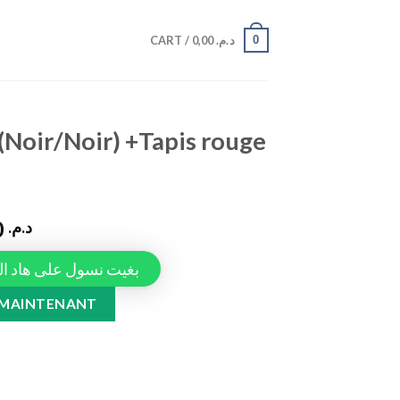
0
CART /
0,00
د.م.
(Noir/Noir) +Tapis rouge
990,00
د.م.
Tapiauto، بغيت نسول على هاد المنتج
Tapis rouge Passat CC quantity
 MAINTENANT