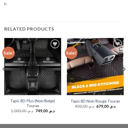
h
RELATED PRODUCTS
Sale!
Sale!
Add to
Add to
wishlist
wishlist
Tapis 8D Plus (Noir/Beige)
Tapis 8D Noir/Rouge Touran
Touran
800,00
د.م.
679,00
د.م.
1.000,00
د.م.
749,00
د.م.