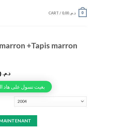
0
CART /
0,00
د.م.
 marron +Tapis marron
949,00
د.م.
Tapiauto، بغيت نسول على هاد المنتج
 marron S40 quantity
 MAINTENANT