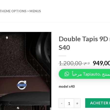
 THEME OPTIONS > MENUS
Double Tapis 9D
S40
Add to
wishlist
1.200,00
د.م.
مرحباً 
model s40
Double Tapis 9D marron +Tapis
ACHETER