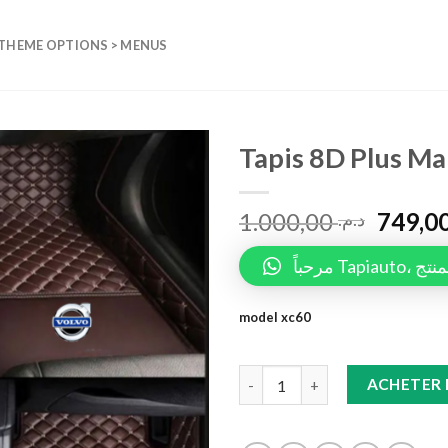
 THEME OPTIONS > MENUS
Tapis 8D Plus M
Add to
1.000,00
wishlist
د.م.
مرحباً 
model xc60
Tapis 8D Plus Marron XC60 qua
ACHETER