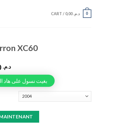
0
CART /
0,00
د.م.
arron XC60
749,00
د.م.
Tapiauto، بغيت نسول على هاد المنتج
ntity
 MAINTENANT