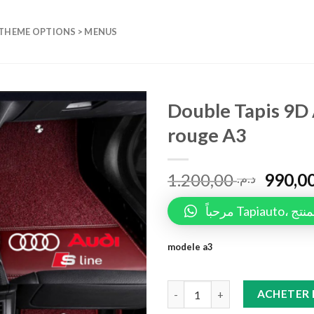
 THEME OPTIONS > MENUS
Double Tapis 9D 
rouge A3
Add to
wishlist
1.200,00
د.م.
مرحباً 
modele a3
Double Tapis 9D Audi (Noir/Noi
ACHETER