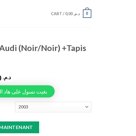
0
CART /
0,00
د.م.
Audi (Noir/Noir) +Tapis
990,00
د.م.
Tapiauto، بغيت نسول على هاد المنتج
r) +Tapis rouge A3 quantity
 MAINTENANT